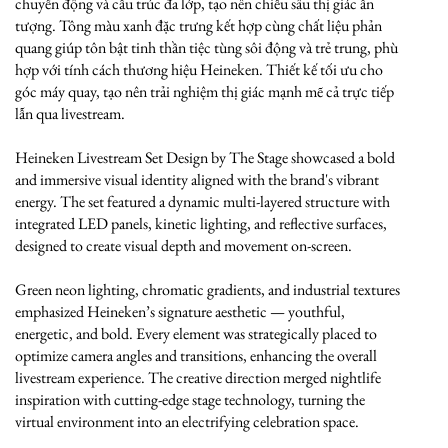
chuyển động và cấu trúc đa lớp, tạo nên chiều sâu thị giác ấn
tượng. Tông màu xanh đặc trưng kết hợp cùng chất liệu phản
quang giúp tôn bật tinh thần tiệc tùng sôi động và trẻ trung, phù
hợp với tính cách thương hiệu Heineken. Thiết kế tối ưu cho
góc máy quay, tạo nên trải nghiệm thị giác mạnh mẽ cả trực tiếp
lẫn qua livestream.
Heineken Livestream Set Design by The Stage showcased a bold
and immersive visual identity aligned with the brand's vibrant
energy. The set featured a dynamic multi-layered structure with
integrated LED panels, kinetic lighting, and reflective surfaces,
designed to create visual depth and movement on-screen.
Green neon lighting, chromatic gradients, and industrial textures
emphasized Heineken’s signature aesthetic — youthful,
energetic, and bold. Every element was strategically placed to
optimize camera angles and transitions, enhancing the overall
livestream experience. The creative direction merged nightlife
inspiration with cutting-edge stage technology, turning the
virtual environment into an electrifying celebration space.